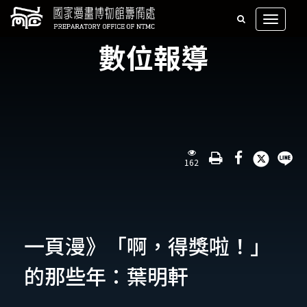
跳
全
到
展
主
開/
文
數位報導
要
摺
檢
內
疊
索
容
選
區
單
塊
觀
162
看
次
數
一頁漫》「啊，得獎啦！」
的那些年：葉明軒