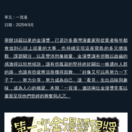
單元：一頁漫
日期：2025年9月
舉辦16屆以來的金漫獎，已是許多臺灣漫畫家和從業者每年都
會放到心頭上掂量的大事，也持續呈現這座寶島的多元價值
觀、課題關注，以及豐沛想像能量。金漫獎讓有些難以啟齒的
感激得以坦然傾訴，讓有些孤寂的堅持終於闢出一條通向人群
的路，也讓有些疲憊沮喪獲得鼓舞。「好像又可以再努力一下
子了。」努力分享，努力成為自己。讓「看見」生出品味與趣
味，成為人心的橋梁。本期「一頁漫」邀請兩位金漫獎常客以
畫面呈現他們曾經的興奮與忐忑。